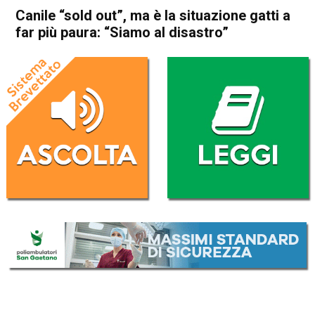
Canile “sold out”, ma è la situazione gatti a
far più paura: “Siamo al disastro”
Home
Schio
Attualità
In Evidenza
Schio
Canile “sold out”, ma è la
situazione gatti a far più
paura: “Siamo al disastro”
Da
Marco Zorzi
6 Agosto 2024
(aggiornato il
7 Agosto 2024 8:41
)
ASCOLTA L'AUDIO