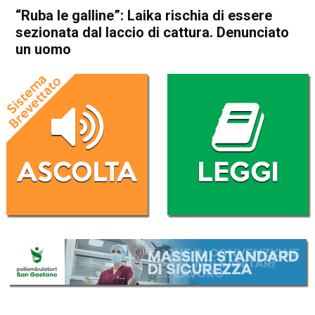
“Ruba le galline”: Laika rischia di essere
sezionata dal laccio di cattura. Denunciato
un uomo
Home
Vicenza
Sovizzo
Cronaca
In Evidenza
Vicenza
Sovizzo
“Ruba le galline”: Laika
rischia di essere sezionata
dal laccio di cattura.
Denunciato un uomo
Da
Redazione
11 Dicembre 2024
(aggiornato il
11 Dicembre 2024 19:27
)