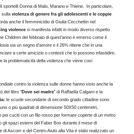
 gli sportelli Donna di Malo, Marano e Thiene. In particolare,
 sulla
violenza di genere fra gli adolescenti e le coppie
da anche il femminicidio di Giulia Cecchettin nel
ting violence
si manifesta infatti in modo diverso rispetto
 The Children del febbraio di quest’anno è emerso come il
osia sia un segno d’amore e il 26% ritiene che in una
unciare a certe amicizie o contesti che lo possono infastidire.
e la problematicità della violenza che viene così
ndiale contro la violenza sulle donne hanno visto anche la
 del libro “
Dove sei madre
” di Raffaella Calgaro e la
ia:
le scuole secondarie di secondo grado cittadine sono
o, uno o più quadrati di dimensione 50X50 centimetri,
o poi cuciti con un filo rosso per formare coperte di un metro
nno gli spazi esterni del Faber Box durante il mese di
e di Ascom e del Centro Aiuto alla Vita è stato realizzato un