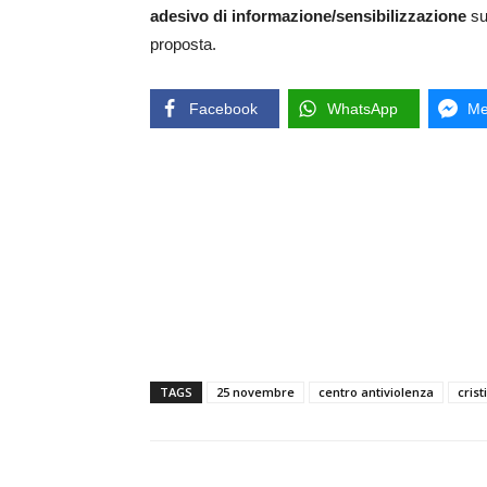
adesivo di informazione/sensibilizzazione
su
proposta.
Facebook
WhatsApp
Me
TAGS
25 novembre
centro antiviolenza
cris