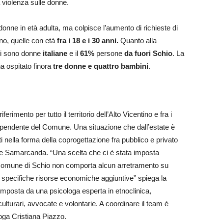
 violenza sulle donne.
donne in età adulta, ma colpisce l’aumento di richieste di
no, quelle con età
fra i 18 e i 30 anni.
Quanto alla
i sono donne
italiane
e il
61%
persone
da fuori Schio
. La
ha ospitato finora
tre donne e quattro bambini
.
ferimento per tutto il territorio dell’Alto Vicentino e fra i
 dipendente del Comune. Una situazione che dall’estate è
ti nella forma della coprogettazione fra pubblico e privato
ale Samarcanda. “Una scelta che ci è stata imposta
l Comune di Schio non comporta alcun arretramento su
 specifiche risorse economiche aggiuntive” spiega la
mposta da una psicologa esperta in etnoclinica,
culturari, avvocate e volontarie. A coordinare il team è
oga Cristiana Piazzo.