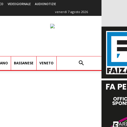
CO
VIDEOGIORNALE
AUDIONOTIZIE
venerdì 7 agosto 2026
IANO
BASSANESE
VENETO