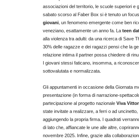
associazioni del territorio, le scuole superiori e
sabato scorso al Faber Box si è tenuto un focus
giovani
, un fenomeno emergente come ben ricor
veneziano, esattamente un anno fa. La
teen da
alla violenza tra adulti: da una ricerca di Save
30% delle ragazze e dei ragazzi pensi che la gel
relazione intima il partner possa chiedere di rin
I giovani stessi faticano, insomma, a riconoscer
sottovalutata e normalizzata.
Gli appuntamenti in occasione della Giornata mo
presentazione (in forma di narrazione-spettacolo)
partecipazione al progetto nazionale
Viva Vittor
state invitate a realizzare, a ferri o ad uncinett
aggiungendo la propria firma. I quadrati verrann
di lato che, affiancate le une alle altre, coprira
novembre 2025. Infine, grazie alla collaborazion