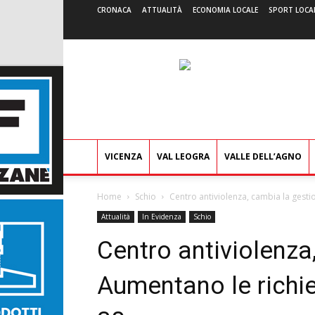
CRONACA
ATTUALITÀ
ECONOMIA LOCALE
SPORT LOCA
VICENZA
VAL LEOGRA
VALLE DELL’AGNO
Home
Schio
Centro antiviolenza, cambia la gestion
Attualità
In Evidenza
Schio
Centro antiviolenza
Aumentano le richies