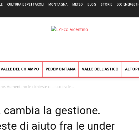
LE
CULTURA E SPETTACOLI
MONTAGNA
METEO
BLOG
STORIE
ECO ENERGETI
L'Eco
Vicentino
VALLE DEL CHIAMPO
PEDEMONTANA
VALLE DELL’ASTICO
ALTOP
e. Aumentano le richieste di aiuto fra le...
, cambia la gestione.
te di aiuto fra le under