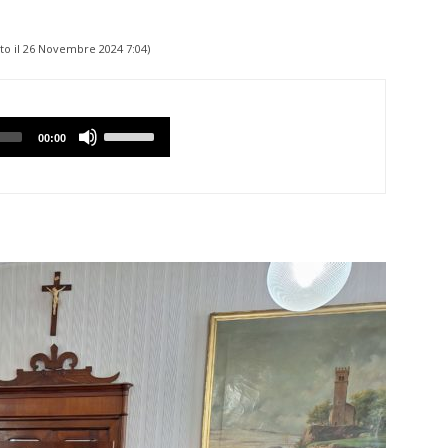
to il
26 Novembre 2024 7:04
)
Utilizzare
00:00
i
tasti
Freccia
Su/Giù
per
aumentare
o
diminuire
il
volume.