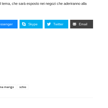
l tema, che sarà esposto nei negozi che aderiranno alla
ssenger
Skype
Twitter
Email
tina marigo
schio