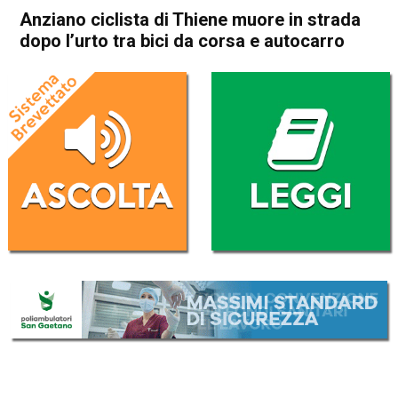
Anziano ciclista di Thiene muore in strada
dopo l’urto tra bici da corsa e autocarro
Home
Schio
Cronaca
In Evidenza
Schio
Thiene
Anziano ciclista di Thiene
muore in strada dopo l’urto
tra bici da corsa e autocarro
Da
Mariagrazia Bonollo
25 Gennaio 2024
(aggiornato il
25 Gennaio 2024 19:13
)
ASCOLTA L'AUDIO