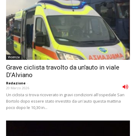
Vicenza
Grave ciclista travolto da un’auto in viale
D’Alviano
Redazione
-
20 Marzo 2026
Un ciclista si trova ricoverato in gravi condizioni all'ospedale San
Bortolo dopo essere stato investito da un'auto questa mattina
poco dopo le 10,30 in...