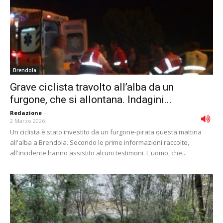
Brendola
Grave ciclista travolto all’alba da un
furgone, che si allontana. Indagini...
Redazione
-
2 Marzo 2026
Un ciclista è stato investito da un furgone-pirata questa mattina
all'alba a Brendola. Secondo le prime informazioni raccolte,
all'incidente hanno assistito alcuni testimoni. L'uomo, che...