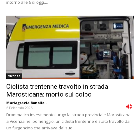
intorno alle 6 di oggi,...
Vicenza
Ciclista trentenne travolto in strada
Marosticana: morto sul colpo
Mariagrazia Bonollo
-
6 Febbraio 2025
Drammatico investimento lungo la strada provinciale Marosticana
a Vicenza nel pomeriggio: un ciclista trentenne è stato travolto da
un furgoncino che arrivava dal suo...