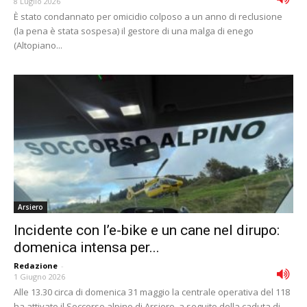
8 Luglio 2026
È stato condannato per omicidio colposo a un anno di reclusione
(la pena è stata sospesa) il gestore di una malga di enego
(Altopiano...
Arsiero
Incidente con l’e-bike e un cane nel dirupo:
domenica intensa per...
Redazione
-
1 Giugno 2026
Alle 13.30 circa di domenica 31 maggio la centrale operativa del 118
ha attivato il Soccorso alpino di Arsiero, a seguito della caduta di...