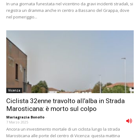
In una giornata funestata nel vicentino da gravi incidenti stradali, si
registra un dramma anche in centro a Bassano del Grappa, dove
nel pomeriggio...
Vicenza
Ciclista 32enne travolto all’alba in Strada
Marosticana: è morto sul colpo
Mariagrazia Bonollo
-
7 Marzo 2025
Ancora un investimento mortale di un ciclista lungo la strada
Marosticana alle porte del centro di Vicenza: questa mattina