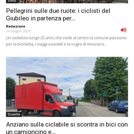
Schio
Pellegrini sulle due ruote: i ciclisti del
Giubileo in partenza per...
Redazione
-
14 Giugno 2025
Un sodalizio lungo 25 anni, che vede al centro la comune passione
per la bicicletta, i viaggi a pedali e la voglia di misurarsi...
Dueville
Anziano sulla ciclabile si scontra in bici con
un camioncino e...