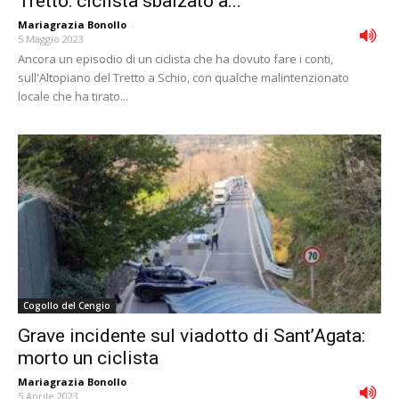
Tretto: ciclista sbalzato a...
Mariagrazia Bonollo
-
5 Maggio 2023
Ancora un episodio di un ciclista che ha dovuto fare i conti,
sull'Altopiano del Tretto a Schio, con qualche malintenzionato
locale che ha tirato...
Cogollo del Cengio
Grave incidente sul viadotto di Sant’Agata:
morto un ciclista
Mariagrazia Bonollo
-
5 Aprile 2023