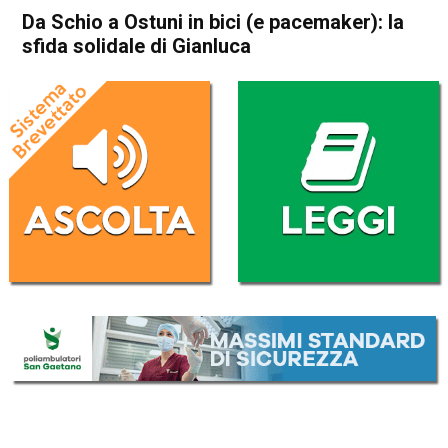
Da Schio a Ostuni in bici (e pacemaker): la
sfida solidale di Gianluca
Home
Schio
Attualità
In Evidenza
Schio
Da Schio a Ostuni in bici (e
pacemaker): la sfida solidale
di Gianluca
Da
Redazione
6 Agosto 2021
(aggiornato il
6 Agosto 2021 16:52
)
ASCOLTA L'AUDIO