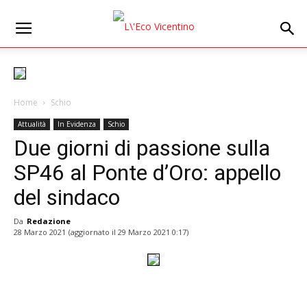
Home
Schio
Attualità
In Evidenza
Schio
Due giorni di passione sulla
SP46 al Ponte d’Oro: appello
del sindaco
Da
Redazione
28 Marzo 2021
(aggiornato il
29 Marzo 2021 0:17
)