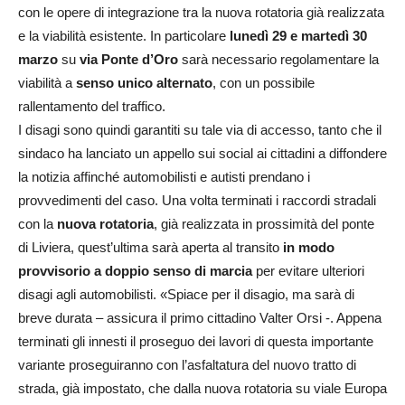
con le opere di integrazione tra la nuova rotatoria già realizzata
e la viabilità esistente. In particolare
lunedì 29 e martedì 30
marzo
su
via Ponte d’Oro
sarà necessario regolamentare la
viabilità a
senso unico alternato
, con un possibile
rallentamento del traffico.
I d
isagi sono quindi garantiti su tale via di accesso, tanto che il
sindaco ha lanciato un appello sui social ai cittadini a diffondere
la notizia affinché automobilisti e autisti prendano i
provvedimenti del caso.
Una volta terminati i raccordi stradali
con la
nuova rotatoria
, già realizzata in prossimità del ponte
di Liviera, quest’ultima sarà aperta al transito
in modo
provvisorio a doppio senso di marcia
per evitare ulteriori
disagi agli automobilisti. «Spiace per il disagio, ma sarà di
breve durata – assicura il primo cittadino Valter Orsi -. Appena
terminati gli innesti il proseguo dei lavori di questa importante
variante proseguiranno con l’asfaltatura del nuovo tratto di
strada, già impostato, che dalla nuova rotatoria su viale Europa