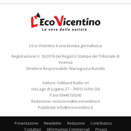
L’Eco Vicentino è una testata giornalistica
Registrazione n. 16/2016 del Registro Stampa del Tribunale di
Vicenza
Direttore Responsabile: Mariagrazia Bonollo
Editore: Valliland Radio srl
via Lago di Lugano 27 – 36015 Schio (VI)
P.Iva 03945720245
Redazione:
redazione@ecovicentino.it
Pubblicità:
info@ecovicentino.it
Presentazione
Newsletter
Redazione
Contributors
Contattaci
Informazioni Commerciali
Privacy