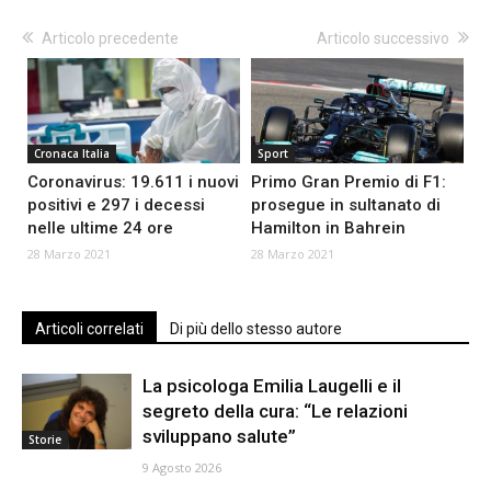
Articolo precedente
Articolo successivo
Cronaca Italia
Sport
Coronavirus: 19.611 i nuovi
Primo Gran Premio di F1:
positivi e 297 i decessi
prosegue in sultanato di
nelle ultime 24 ore
Hamilton in Bahrein
28 Marzo 2021
28 Marzo 2021
Articoli correlati
Di più dello stesso autore
La psicologa Emilia Laugelli e il
segreto della cura: “Le relazioni
sviluppano salute”
Storie
9 Agosto 2026