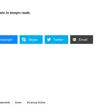
nato in tempo reale.
ssenger
Skype
Twitter
Email
ziamenti
treni
Vicenza-Schio