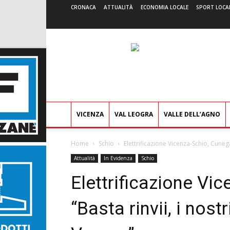
CRONACA
ATTUALITÀ
ECONOMIA LOCALE
SPORT LOCA
VICENZA
VAL LEOGRA
VALLE DELL’AGNO
Home
Schio
Elettrificazione Vicenza-Schio, Cunegat
Attualità
In Evidenza
Schio
Elettrificazione Vi
“Basta rinvii, i nostr