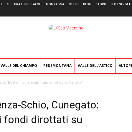
LE
CULTURA E SPETTACOLI
MONTAGNA
METEO
BLOG
STORIE
ECO ENERGETI
L'Eco
Vicentino
VALLE DEL CHIAMPO
PEDEMONTANA
VALLE DELL’ASTICO
ALTOP
o: “Basta rinvii, i nostri fondi dirottati su Verona”
cenza-Schio, Cunegato:
i fondi dirottati su