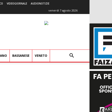
CO
VIDEOGIORNALE
AUDIONOTIZIE
venerdì 7 agosto 2026
IANO
BASSANESE
VENETO