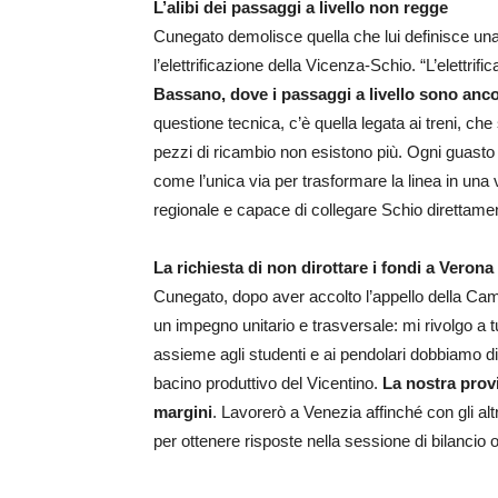
L’alibi dei passaggi a livello non regge
Cunegato demolisce quella che lui definisce una
l’elettrificazione della Vicenza-Schio. “L’elettrif
Bassano, dove i passaggi a livello sono anco
questione tecnica, c’è quella legata ai treni, ch
pezzi di ricambio non esistono più. Ogni guasto ris
come l’unica via per trasformare la linea in una 
regionale e capace di collegare Schio direttam
La richiesta di non dirottare i fondi a Veron
Cunegato, dopo aver accolto l’appello della Ca
un impegno unitario e trasversale: mi rivolgo a tu
assieme agli studenti e ai pendolari dobbiamo di
bacino produttivo del Vicentino.
La nostra prov
margini
. Lavorerò a Venezia affinché con gli alt
per ottenere risposte nella sessione di bilancio 