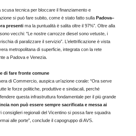
 scusa tecnica per bloccare il finanziamento e
icazione si può fare subito, come è stato fatto sulla
Padova–
ra presenti
ma la puntualità è salita oltre il 97%”. Oltre alla
e sono vecchi: “Le nostre carrozze diesel sono vetuste, i
chia di paralizzare il servizio”. L’elettrificazione è vista
vera metropolitana di superficie, integrata con la rete
ente a Padova e Venezia.
a e di fare fronte comune
mera di Commercio, auspica un’azione corale: “Ora serve
tte le forze politiche, produttive e sindacali, perché
fendere questa infrastruttura fondamentale per il più grande
incia non può essere sempre sacrificata e messa ai
ri consiglieri regionali del Vicentino si possa fare squadra
ormai alle porte”, conclude il capogruppo di AVS.