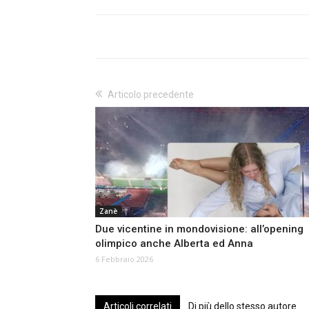
Articolo precedente
Zanè
Due vicentine in mondovisione: all’opening
olimpico anche Alberta ed Anna
6 Febbraio 2026
Articoli correlati
Di più dello stesso autore