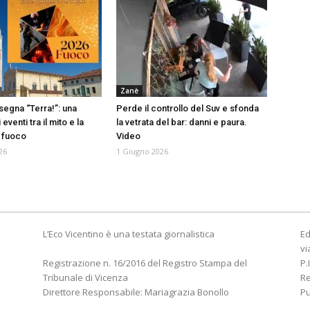
Zanè
segna “Terra!”: una
Perde il controllo del Suv e sfonda
eventi tra il mito e la
la vetrata del bar: danni e paura.
 fuoco
Video
26
1 Giugno 2026
L’Eco Vicentino è una testata giornalistica
Ed
vi
Registrazione n. 16/2016 del Registro Stampa del
P.
Tribunale di Vicenza
R
Direttore Responsabile: Mariagrazia Bonollo
Pu