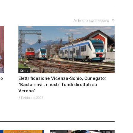
Articolo successivo
Schio
lo
Elettrificazione Vicenza-Schio, Cunegato:
“Basta rinvii, i nostri fondi dirottati su
Verona”
6 Febbraio 2026