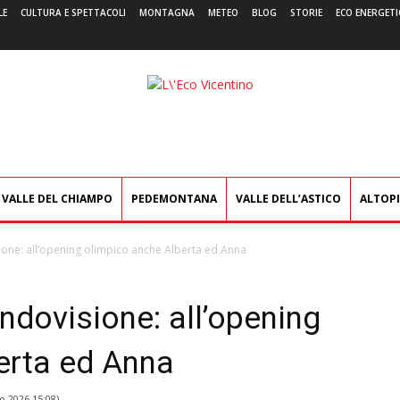
LE
CULTURA E SPETTACOLI
MONTAGNA
METEO
BLOG
STORIE
ECO ENERGETI
L'Eco
Vicentino
VALLE DEL CHIAMPO
PEDEMONTANA
VALLE DELL’ASTICO
ALTOP
ione: all’opening olimpico anche Alberta ed Anna
ndovisione: all’opening
erta ed Anna
o 2026 15:08
)