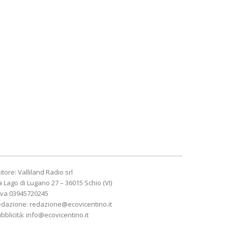
itore: Valliland Radio srl
a Lago di Lugano 27 – 36015 Schio (VI)
Iva 03945720245
edazione:
redazione@ecovicentino.it
bblicità:
info@ecovicentino.it