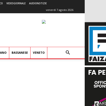
CO
VIDEOGIORNALE
AUDIONOTIZIE
venerdì 7 agosto 2026
IANO
BASSANESE
VENETO