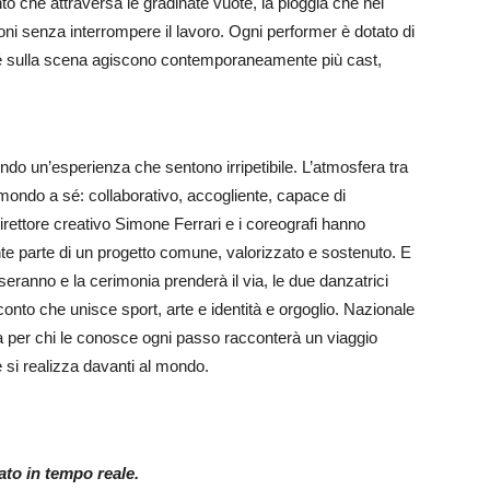
nto che attraversa le gradinate vuote, la pioggia che nei
ni senza interrompere il lavoro. Ogni performer è dotato di
erché sulla scena agiscono contemporaneamente più cast,
ndo un’esperienza che sentono irripetibile. L’atmosfera tra
 mondo a sé: collaborativo, accogliente, capace di
direttore creativo Simone Ferrari e i coreografi hanno
ente parte di un progetto comune, valorizzato e sostenuto. E
seranno e la cerimonia prenderà il via, le due danzatrici
cconto che unisce sport, arte e identità e orgoglio. Nazionale
ma per chi le conosce ogni passo racconterà un viaggio
 si realizza davanti al mondo.
nato in tempo reale.