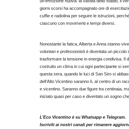
un’emozione nuova: la vastità dello stadio, il ve
giorni scorsi ha accompagnato ore di esercitazio
cuffie e radiolina per seguire le istruzioni, p
ciascuno con movimenti e tempi diversi.
Nonostante la fatica, Alberta e Anna stanno vive
volontari e professionisti è diventata un piccolo
trasformare la tensione in energia condivisa. Il 
costruito un clima in cui ogni partecipante si s
questa sera, quando le luci di San Siro si abbas
dell’Alto Vicentino saranno lì, al centro di un ra
e vicentino. Saranno due figure tra centinaia, 
iniziato quasi per caso e diventato un sogno che
L’Eco Vicentino è su Whatsapp e Telegram.
Iscriviti ai nostri canali per rimanere aggior