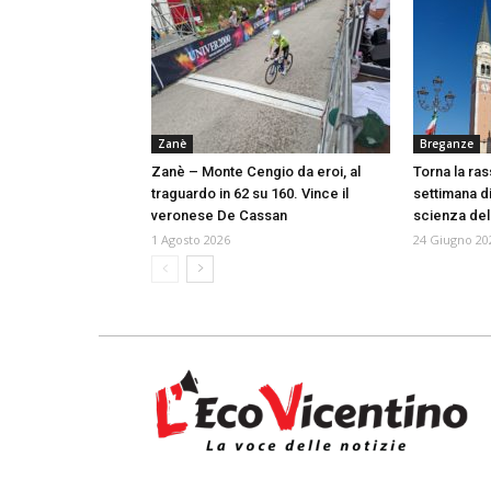
Zanè
Breganze
Zanè – Monte Cengio da eroi, al
Torna la ras
traguardo in 62 su 160. Vince il
settimana di 
veronese De Cassan
scienza del
1 Agosto 2026
24 Giugno 20