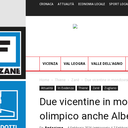
CRONACA
ATTUALITÀ
ECONOMIA LOCALE
SPORT LOCA
VICENZA
VAL LEOGRA
VALLE DELL’AGNO
Home
Thiene
Zanè
Due vicentine in mondovis
Attualità
In Evidenza
Thiene
Zanè
Zugliano
Due vicentine in mo
olimpico anche Alb
Da
Redazione
-
6 Febbraio 2026
(aggiornato il
7 Febbrai