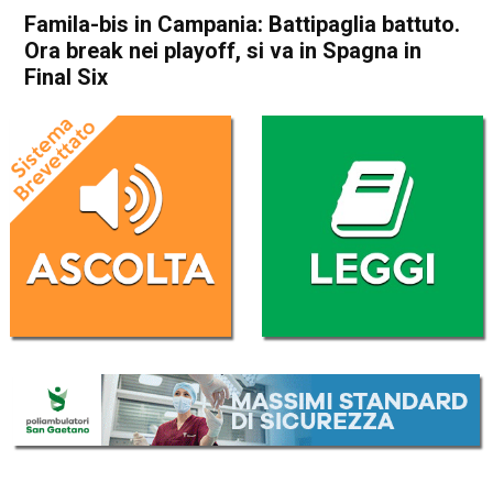
Famila-bis in Campania: Battipaglia battuto.
Ora break nei playoff, si va in Spagna in
Final Six
Home
Schio
In Evidenza
Schio
Sport locale
Famila-bis in Campania:
Battipaglia battuto. Ora
break nei playoff, si va in
Spagna in Final Six
Da
Omar Dal Maso
3 Aprile 2025
(aggiornato il
3 Aprile 2025 16:49
)