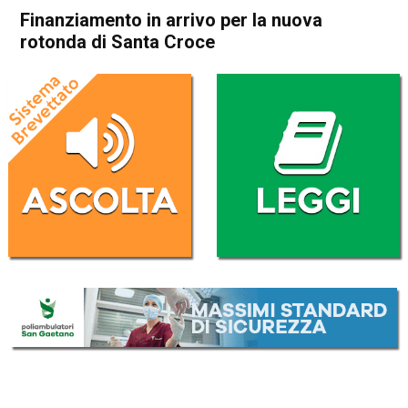
Finanziamento in arrivo per la nuova
rotonda di Santa Croce
Home
Schio
Attualità
In Evidenza
Schio
Finanziamento in arrivo per la
nuova rotonda di Santa Croce
Da
Redazione
25 Settembre 2017
(aggiornato il
25 Settembre 2017 20:21
)
ASCOLTA L'AUDIO
Lettore
00:00
00:00