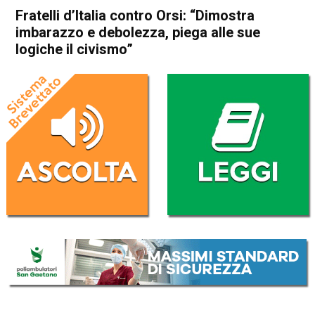
Fratelli d’Italia contro Orsi: “Dimostra
imbarazzo e debolezza, piega alle sue
logiche il civismo”
Home
Schio
Attualità
In Evidenza
Schio
Fratelli d’Italia contro Orsi:
“Dimostra imbarazzo e
debolezza, piega alle sue
logiche il civismo”
Da
Mariagrazia Bonollo
23 Gennaio 2024
(aggiornato il
23 Gennaio 2024 19:23
)