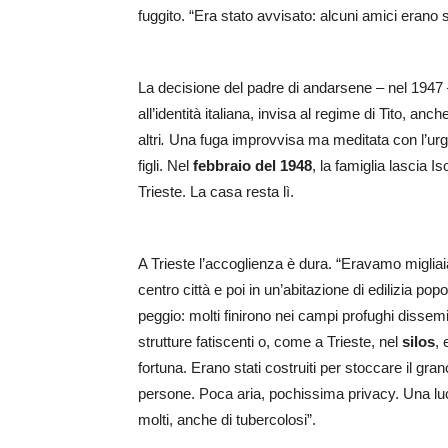
fuggito. “Era stato avvisato: alcuni amici erano s
La decisione del padre di andarsene – nel 1947 –
all’identità italiana, invisa al regime di Tito, an
altri
.
Una fuga improvvisa ma meditata con l’urgen
figli. Nel
febbraio del 1948
, la famiglia lascia I
Trieste. La casa resta lì.
A Trieste l’accoglienza è dura. “Eravamo migliai
centro città e poi in un’abitazione di edilizia po
peggio: molti finirono nei campi profughi dissem
strutture fatiscenti o, come a Trieste, nel
silos
, 
fortuna. Erano stati costruiti per stoccare il gra
persone. Poca aria, pochissima privacy. Una lu
molti, anche di tubercolosi”.