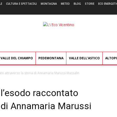
LE
CULTURA E SPETTACOLI
MONTAGNA
METEO
BLOG
STORIE
ECO ENERGETI
L'Eco
Vicentino
VALLE DEL CHIAMPO
PEDEMONTANA
VALLE DELL’ASTICO
ALTOP
to attraverso la storia di Annamaria Marussi Massalin
 l’esodo raccontato
a di Annamaria Marussi