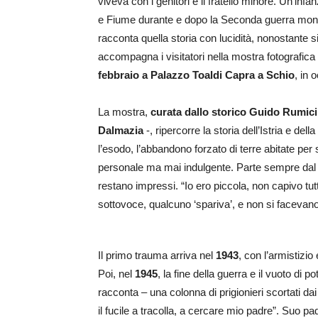
viveva con i genitori e il fratello minore. Un’infan
e Fiume durante e dopo la Seconda guerra mon
racconta quella storia con lucidità, nonostante 
accompagna i visitatori nella mostra fotografica
febbraio a Palazzo Toaldi Capra a Schio
, in 
La mostra,
curata dallo storico Guido Rumici
Dalmazia
-, ripercorre la storia dell’Istria e del
l’esodo, l’abbandono forzato di terre abitate per
personale ma mai indulgente. Parte sempre dal co
restano impressi. “Io ero piccola, non capivo t
sottovoce, qualcuno ‘spariva’, e non si faceva
Il primo trauma arriva nel
1943
, con l’armistizio 
Poi, nel
1945
, la fine della guerra e il vuoto d
racconta – una colonna di prigionieri scortati d
il fucile a tracolla, a cercare mio padre”. Suo p