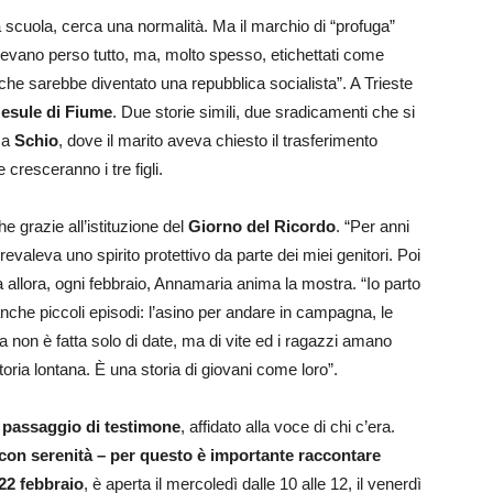
 scuola, cerca una normalità. Ma il marchio di “profuga”
vano perso tutto, ma, molto spesso, etichettati come
 che sarebbe diventato una repubblica socialista”. A Trieste
,
esule di Fiume
. Due storie simili, due sradicamenti che si
o a
Schio
, dove il marito aveva chiesto il trasferimento
cresceranno i tre figli.
he grazie all’istituzione del
Giorno del Ricordo
. “Per anni
valeva uno spirito protettivo da parte dei miei genitori. Poi
 allora, ogni febbraio, Annamaria anima la mostra. “Io parto
anche piccoli episodi: l’asino per andare in campagna, le
a non è fatta solo di date, ma di vite ed i ragazzi amano
oria lontana. È una storia di giovani come loro”.
 passaggio di testimone
, affidato alla voce di chi c’era.
on serenità – per questo è importante raccontare
2 febbraio
, è aperta il mercoledì dalle 10 alle 12, il venerdì