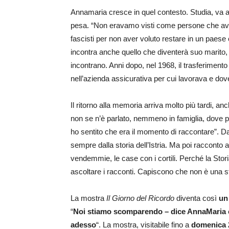
Annamaria cresce in quel contesto. Studia, va a
pesa. “Non eravamo visti come persone che ave
fascisti per non aver voluto restare in un paese
incontra anche quello che diventerà suo marito
incontrano. Anni dopo, nel 1968, il trasferiment
nell’azienda assicurativa per cui lavorava e dove 
Il ritorno alla memoria arriva molto più tardi, anc
non se n’è parlato, nemmeno in famiglia, dove pre
ho sentito che era il momento di raccontare”. Da
sempre dalla storia dell’Istria. Ma poi racconto 
vendemmie, le case con i cortili. Perché la Stori
ascoltare i racconti. Capiscono che non è una st
La mostra
Il Giorno del Ricordo
diventa così
un
“
Noi stiamo scomparendo – dice AnnaMaria c
adesso
“. La mostra, visitabile fino a
domenica 2