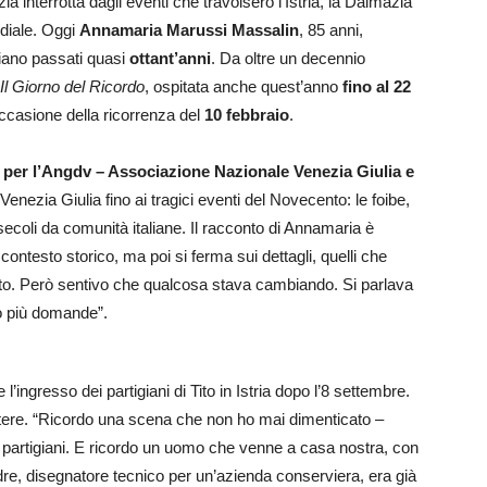
zia interrotta dagli eventi che travolsero l’Istria, la Dalmazia
diale. Oggi
Annamaria Marussi Massalin
, 85 anni,
siano passati quasi
ottant’anni
. Da oltre un decennio
Il Giorno del Ricordo
, ospitata anche quest’anno
fino al 22
occasione della ricorrenza del
10 febbraio
.
 per l’Angdv – Associazione Nazionale Venezia Giulia e
la Venezia Giulia fino ai tragici eventi del Novecento: le foibe,
 secoli da comunità italiane. Il racconto di Annamaria è
ntesto storico, ma poi si ferma sui dettagli, quelli che
utto. Però sentivo che qualcosa stava cambiando. Si parlava
no più domande”.
e l’ingresso dei partigiani di Tito in Istria dopo l’8 settembre.
i potere. “Ricordo una scena che non ho mai dimenticato –
ai partigiani. E ricordo un uomo che venne a casa nostra, con
adre, disegnatore tecnico per un’azienda conserviera, era già