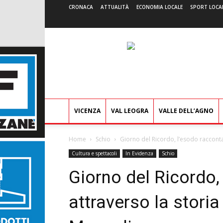
CRONACA
ATTUALITÀ
ECONOMIA LOCALE
SPORT LOCA
VICENZA
VAL LEOGRA
VALLE DELL’AGNO
Home
Schio
Giorno del Ricordo, l’esodo racconta
Cultura e spettacoli
In Evidenza
Schio
Giorno del Ricordo,
attraverso la stori