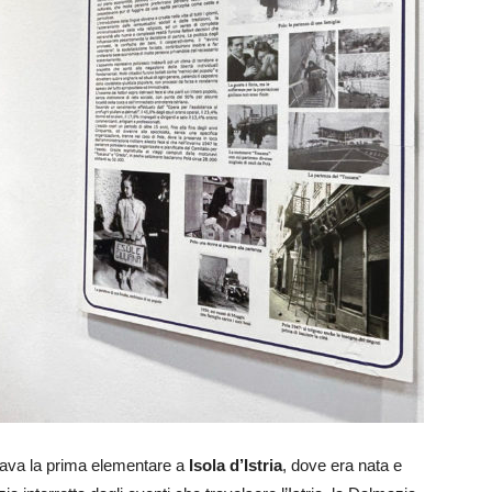
ntava la prima elementare a
Isola d’Istria
, dove era nata e