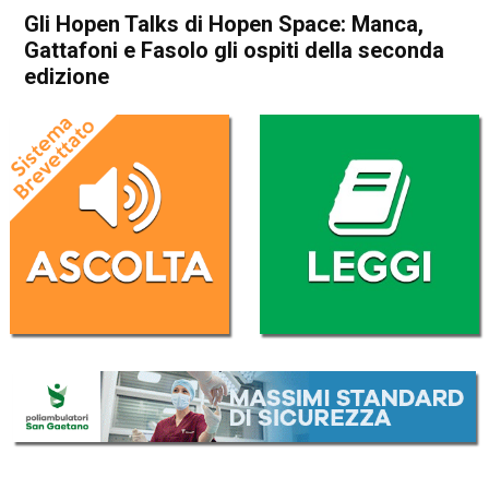
Gli Hopen Talks di Hopen Space: Manca,
Gattafoni e Fasolo gli ospiti della seconda
edizione
Home
Schio
Attualità
Cultura e spettacoli
In Evidenza
Publiredazionale
Publiredazionale homepage
Schio
Gli Hopen Talks di Hopen
Space: Manca, Gattafoni e
Fasolo gli ospiti della
seconda edizione
Da
Redazione
22 Ottobre 2025
(aggiornato il
22 Ottobre 2025 17:20
)