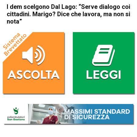
I dem scelgono Dal Lago: “Serve dialogo coi
cittadini. Marigo? Dice che lavora, ma non si
nota”
Home
Schio
Attualità
In Evidenza
Schio
I dem scelgono Dal Lago:
“Serve dialogo coi cittadini.
Marigo? Dice che lavora, ma
non si nota”
Da
Marco Zorzi
16 Marzo 2025
(aggiornato il
16 Marzo 2025 21:33
)