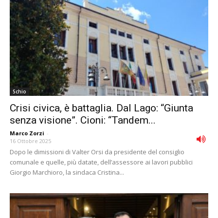
Schio
Crisi civica, è battaglia. Dal Lago: “Giunta
senza visione”. Cioni: “Tandem...
Marco Zorzi
-
16 Ottobre 2025
Dopo le dimissioni di Valter Orsi da presidente del consiglio
comunale e quelle, più datate, dell’assessore ai lavori pubblici
Giorgio Marchioro, la sindaca Cristina...