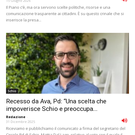
15 Giugno 2026
Il Piano c’è, ma ora servono scelte politiche, risorse e una
comunicazione trasparente ai cittadini. È su questo crinale che si
inserisce la presa...
Schio
Recesso da Ava, Pd: “Una scelta che
impoverisce Schio e preoccupa...
Redazione
-
31 Dicembre 2025
Riceviamo e pubblichiamo il comunicato a firma del segretario del
Circolo Pd di Schio, Mattia Dal Lago, relativo al voto con il quale il...