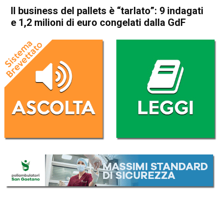
Il business del pallets è “tarlato”: 9 indagati
e 1,2 milioni di euro congelati dalla GdF
Home
Schio
Cronaca
In Evidenza
Schio
Il business del pallets è
“tarlato”: 9 indagati e 1,2
milioni di euro congelati dalla
GdF
Da
Omar Dal Maso
7 Settembre 2021
(aggiornato il
7 Settembre 2021 18:19
)