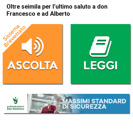
Oltre seimila per l’ultimo saluto a don
Francesco e ad Alberto
Home
Schio
Cronaca
In Evidenza
Schio
Oltre seimila per l’ultimo
saluto a don Francesco e ad
Alberto
Da
Mariagrazia Bonollo
3 Luglio 2026
(aggiornato il
4 Luglio 2026 11:18
)
ASCOLTA L'AUDIO