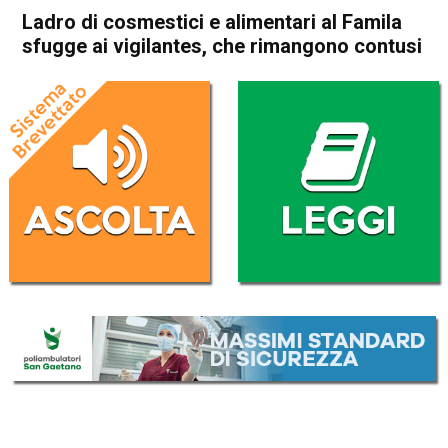
Ladro di cosmestici e alimentari al Famila
sfugge ai vigilantes, che rimangono contusi
Home
Schio
Cronaca
In Evidenza
Schio
Ladro di cosmestici e
alimentari al Famila sfugge ai
vigilantes, che rimangono
contusi
Da
Redazione
1 Giugno 2018
(aggiornato il
1 Giugno 2018 17:02
)