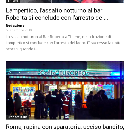
Thiene
Lampertico, l’assalto notturno al bar
Roberta si conclude con l’arresto del...
Redazione
-
5 Dicembre 2019
La razzia notturna al Bar Roberta a Thiene, nella frazione di
Lampertico si conclude con l'arresto del ladro. E' successo la notte
scorsa, quando i...
Cronaca Italia
Roma, rapina con sparatoria: ucciso bandito,