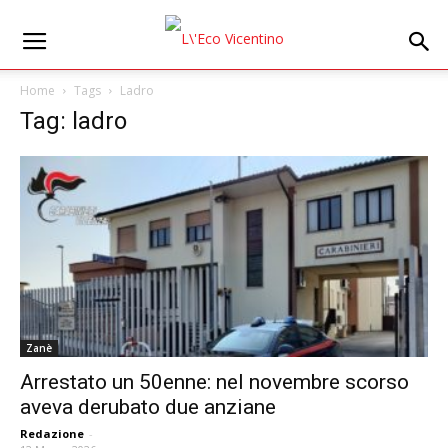
Home
Tags
Ladro
Tag: ladro
Zanè
Arrestato un 50enne: nel novembre scorso
aveva derubato due anziane
Redazione
-