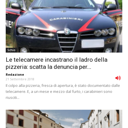
Schio
Le telecamere incastrano il ladro della
pizzeria: scatta la denuncia per...
Redazione
-
21 Settembre 2018
Il colpo alla pizzeria, fresca di apertura, è stato documentato dalle
telecamere. E, a un mese e mezzo dal furto, i carabinieri sono
riusciti...