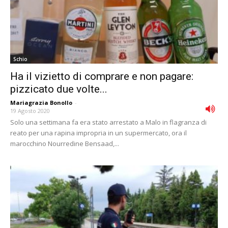
Schio
Ha il vizietto di comprare e non pagare:
pizzicato due volte...
Mariagrazia Bonollo
-
19 Agosto 2020
Solo una settimana fa era stato arrestato a Malo in flagranza di
reato per una rapina impropria in un supermercato, ora il
marocchino Nourredine Bensaad,...