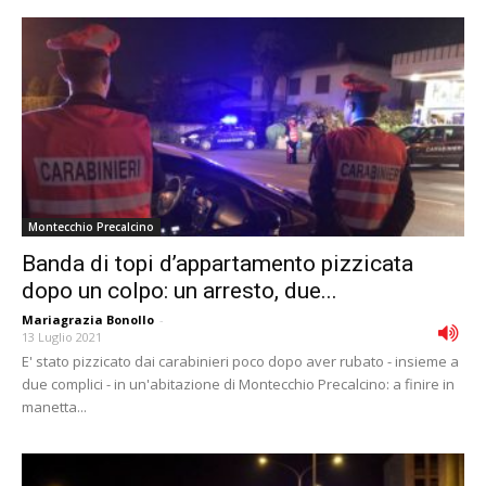
Montecchio Precalcino
Banda di topi d’appartamento pizzicata
dopo un colpo: un arresto, due...
Mariagrazia Bonollo
-
13 Luglio 2021
E' stato pizzicato dai carabinieri poco dopo aver rubato - insieme a
due complici - in un'abitazione di Montecchio Precalcino: a finire in
manetta...