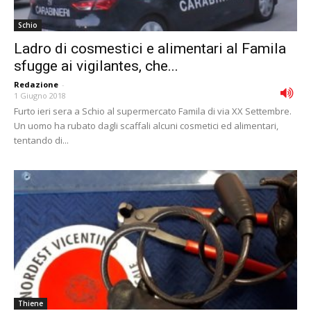
Schio
Ladro di cosmestici e alimentari al Famila
sfugge ai vigilantes, che...
Redazione
-
1 Giugno 2018
Furto ieri sera a Schio al supermercato Famila di via XX Settembre.
Un uomo ha rubato dagli scaffali alcuni cosmetici ed alimentari,
tentando di...
Thiene