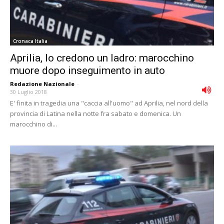
Cronaca Italia
Aprilia, lo credono un ladro: marocchino
muore dopo inseguimento in auto
Redazione Nazionale
-
30 Luglio 2018
E' finita in tragedia una "caccia all'uomo" ad Aprilia, nel nord della
provincia di Latina nella notte fra sabato e domenica. Un
marocchino di...