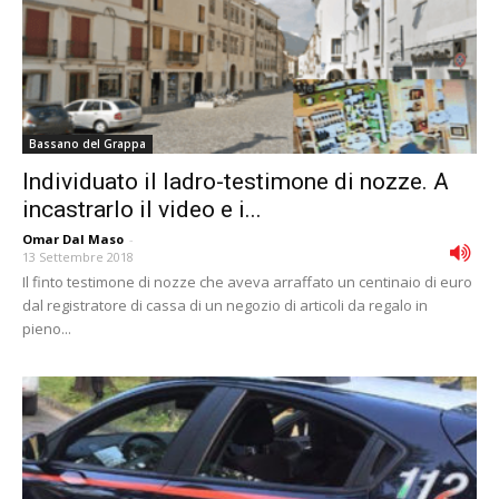
Bassano del Grappa
Individuato il ladro-testimone di nozze. A
incastrarlo il video e i...
Omar Dal Maso
-
13 Settembre 2018
Il finto testimone di nozze che aveva arraffato un centinaio di euro
dal registratore di cassa di un negozio di articoli da regalo in
pieno...