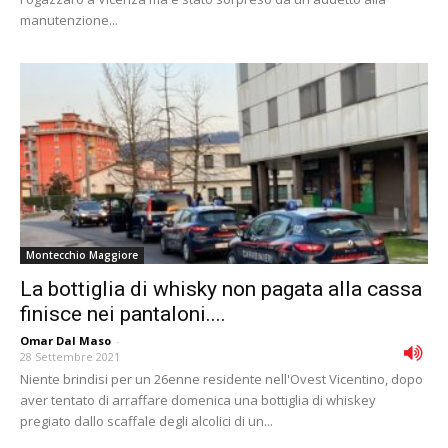
manutenzione...
Montecchio Maggiore
La bottiglia di whisky non pagata alla cassa
finisce nei pantaloni....
Omar Dal Maso
-
28 Settembre 2021
Niente brindisi per un 26enne residente nell'Ovest Vicentino, dopo
aver tentato di arraffare domenica una bottiglia di whiskey
pregiato dallo scaffale degli alcolici di un...