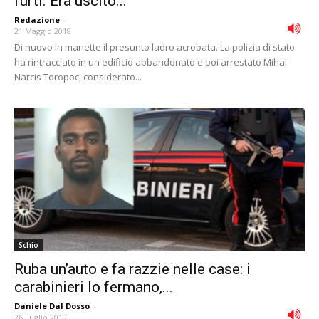
furti. Era uscito...
Redazione
-
21 Maggio 2018
Di nuovo in manette il presunto ladro acrobata. La polizia di stato
ha rintracciato in un edificio abbandonato e poi arrestato Mihai
Narcis Toropoc, considerato...
Schio
Ruba un’auto e fa razzie nelle case: i
carabinieri lo fermano,...
Daniele Dal Dosso
-
26 Luglio 2017