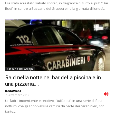
Era stato arrestato sabato scorso, in flagranza di furto al pub "Dai
Buei" in centro a Bassano del Grappa e nella giornata di lunedì...
Bassano del Grappa
Raid nella notte nel bar della piscina e in
una pizzeria....
Redazione
-
7 Settembre 2019
Un ladro impenitente e recidivo, "tuffatosi" in una serie di furti
notturni che gli sono valsi la cattura da parte dei carabinieri, con
tanto...