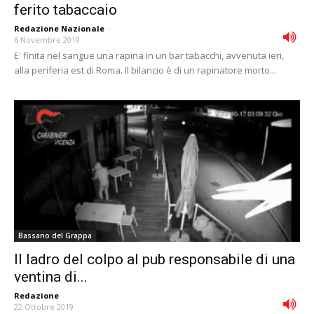
ferito tabaccaio
Redazione Nazionale
-
6 Novembre 2019
E' finita nel sangue una rapina in un bar tabacchi, avvenuta ieri,
alla periferia est di Roma. Il bilancio è di un rapinatore morto...
Bassano del Grappa
Il ladro del colpo al pub responsabile di una
ventina di...
Redazione
-
22 Ottobre 2019