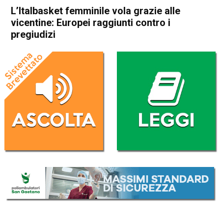
L’Italbasket femminile vola grazie alle
vicentine: Europei raggiunti contro i
pregiudizi
Home
Schio
In Evidenza
Schio
Sport
Sport locale
L’Italbasket femminile vola
grazie alle vicentine: Europei
raggiunti contro i pregiudizi
Da
Edoardo Mario Francese
8 Febbraio 2021
(aggiornato il
8 Febbraio 2021 19:12
)
ASCOLTA L'AUDIO