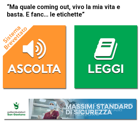
“Ma quale coming out, vivo la mia vita e
basta. E fanc… le etichette”
Home
Schio
Attualità
In Evidenza
Schio
“Ma quale coming out, vivo la
mia vita e basta. E fanc… le
etichette”
Da
Redazione
28 Giugno 2026
(aggiornato il
28 Giugno 2026 16:25
)
ASCOLTA L'AUDIO