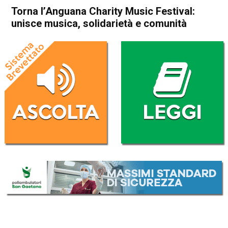
Torna l’Anguana Charity Music Festival:
unisce musica, solidarietà e comunità
Home
Bassano del Grappa
Mussolente
Attualità
In Evidenza
Bassano del Grappa
Mussolente
Torna l’Anguana Charity
Music Festival: unisce
musica, solidarietà e
comunità
Da
Redazione
28 Giugno 2026
(aggiornato il
29 Giugno 2026 11:31
)