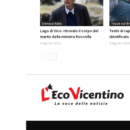
Cronaca Italia
Tezze sul B
Lago di Vico: ritrovato il corpo del
Tentò di rap
marito della ministra Roccella
identificat
4 Agosto 2026
4 Agosto 202