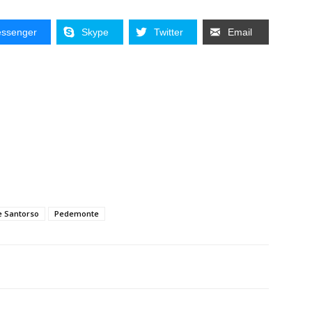
ssenger
Skype
Twitter
Email
 Santorso
Pedemonte