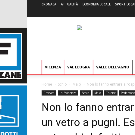
CRONACA
ATTUALITÀ
ECONOMIA LOCALE
SPORT LOCA
VICENZA
VAL LEOGRA
VALLE DELL’AGNO
Home
Schio
Malo
Non lo fanno entrare all’ospe
Cronaca
In Evidenza
Schio
Malo
Thiene
Pedemont
Non lo fanno entrar
un vetro a pugni. Es