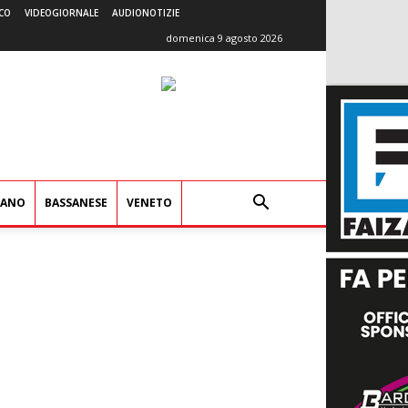
CO
VIDEOGIORNALE
AUDIONOTIZIE
domenica 9 agosto 2026
IANO
BASSANESE
VENETO