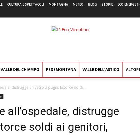
LE
CULTURA E SPETTACOLI
MONTAGNA
METEO
BLOG
STORIE
ECO ENERGETI
L'Eco
Vicentino
VALLE DEL CHIAMPO
PEDEMONTANA
VALLE DELL’ASTICO
ALTOP
dale, distrugge un vetro a pugni. Estorce soldi...
e
e all’ospedale, distrugge
torce soldi ai genitori,