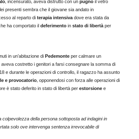
alo
, incensurato, aveva distrutto con un
pugno
il vetro
dei presenti sembra che il giovane sia andato in
esso al reparto di
terapia intensiva
dove era stata da
 che ha comportato il
deferimento
in
stato di libertà
per
nuti in un’abitazione di
Pedemonte
per calmare un
, aveva costretto i genitori a farsi consegnare la somma di
118 e durante le operazioni di controllo, il ragazzo ha assunto
le e provocatorio
, opponendosi con forza alle operazioni di
nore è stato deferito in stato di libertà per
estorsione
e
la colpevolezza della persona sottoposta ad indagini in
rtata solo ove intervenga sentenza irrevocabile di