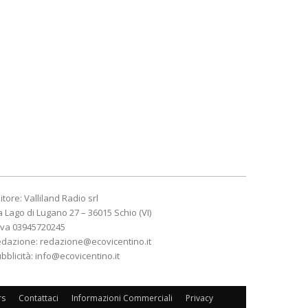
itore: Valliland Radio srl
a Lago di Lugano 27 – 36015 Schio (VI)
Iva 03945720245
edazione:
redazione@ecovicentino.it
bblicità:
info@ecovicentino.it
rs
Contattaci
Informazioni Commerciali
Privacy