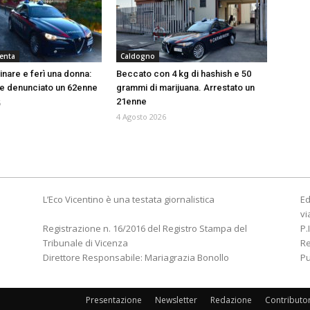
renta
Caldogno
inare e ferì una donna:
Beccato con 4 kg di hashish e 50
o e denunciato un 62enne
grammi di marijuana. Arrestato un
21enne
6
4 Agosto 2026
L’Eco Vicentino è una testata giornalistica
Ed
vi
Registrazione n. 16/2016 del Registro Stampa del
P.
Tribunale di Vicenza
R
Direttore Responsabile: Mariagrazia Bonollo
Pu
Presentazione
Newsletter
Redazione
Contributo