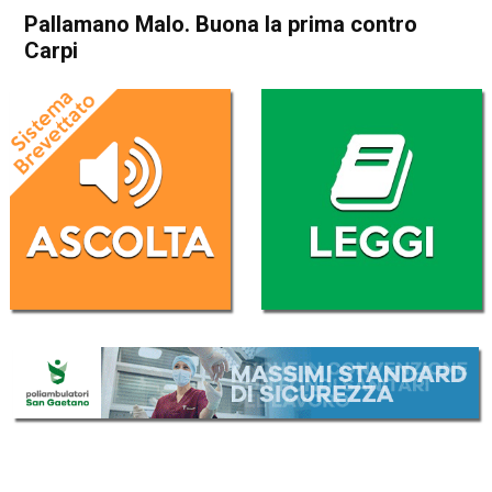
Pallamano Malo. Buona la prima contro
Carpi
Home
Schio
Malo
In Evidenza
Schio
Malo
Sport locale
Pallamano Malo. Buona la
prima contro Carpi
Da
Redazione
16 Aprile 2018
(aggiornato il
16 Aprile 2018 13:44
)
ASCOLTA L'AUDIO
Lettore
00:00
00:00