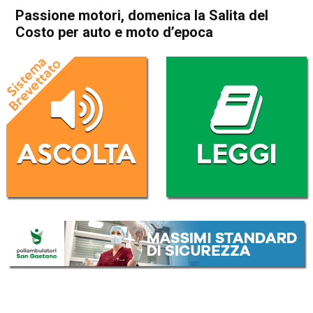
Passione motori, domenica la Salita del
Costo per auto e moto d’epoca
Home
Schio
Malo
Attualità
Thiene
Cogollo del Cengio
In Evidenza
Schio
Malo
Velo d'Astico
Passione motori, domenica la
Salita del Costo per auto e
moto d’epoca
Da
Redazione
29 Agosto 2024
(aggiornato il
29 Agosto 2024 20:49
)