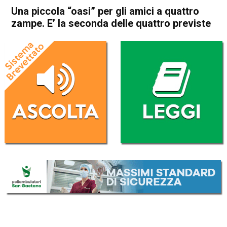
Una piccola “oasi” per gli amici a quattro
zampe. E’ la seconda delle quattro previste
Home
Schio
Malo
Attualità
In Evidenza
Schio
Malo
Una piccola “oasi” per gli
amici a quattro zampe. E’ la
seconda delle quattro
previste
Da
Omar Dal Maso
26 Giugno 2023
(aggiornato il
26 Giugno 2023 15:36
)