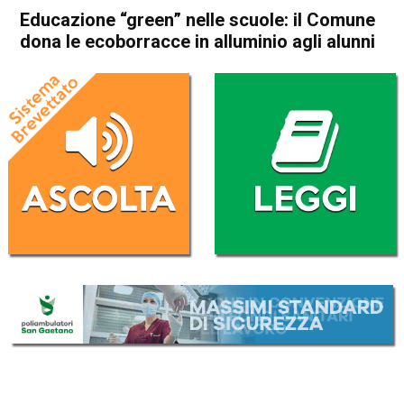
Educazione “green” nelle scuole: il Comune
dona le ecoborracce in alluminio agli alunni
Home
Schio
Marano Vicentino
Attualità
In Evidenza
Schio
Marano Vicentino
Educazione “green” nelle
scuole: il Comune dona le
ecoborracce in alluminio agli
alunni
Da
Omar Dal Maso
23 Dicembre 2019
(aggiornato il
23 Dicembre 2019 19:25
)