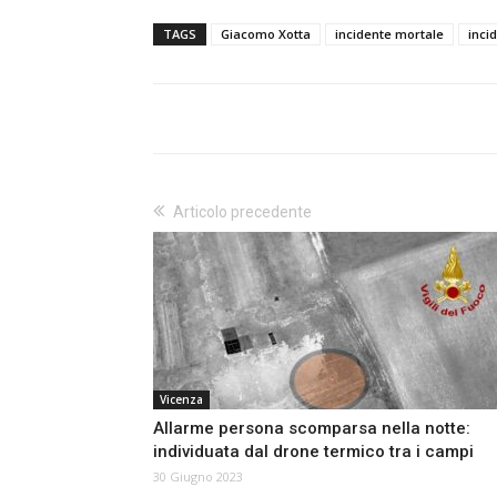
TAGS
Giacomo Xotta
incidente mortale
inci
Articolo precedente
Vicenza
Allarme persona scomparsa nella notte:
individuata dal drone termico tra i campi
30 Giugno 2023