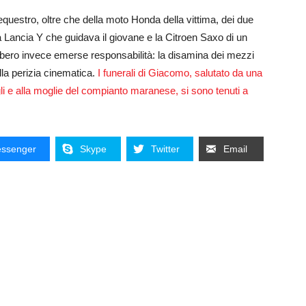
questro, oltre che della moto Honda della vittima, dei due
 la Lancia Y che guidava
il giovane e la
Citroen Saxo di un
ebbero invece emerse responsabilità:
la disamina dei mezzi
lla perizia cinematica.
I funerali di Giacomo, salutato da una
figli e alla moglie del compianto maranese, si sono tenuti a
ssenger
Skype
Twitter
Email