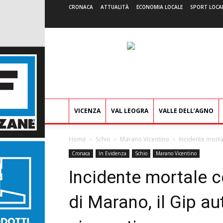
CRONACA
ATTUALITÀ
ECONOMIA LOCALE
SPORT LOCA
VICENZA
VAL LEOGRA
VALLE DELL’AGNO
Home
Schio
Marano Vicentino
Incidente mortal
Cronaca
In Evidenza
Schio
Marano Vicentino
Incidente mortale c
di Marano, il Gip au