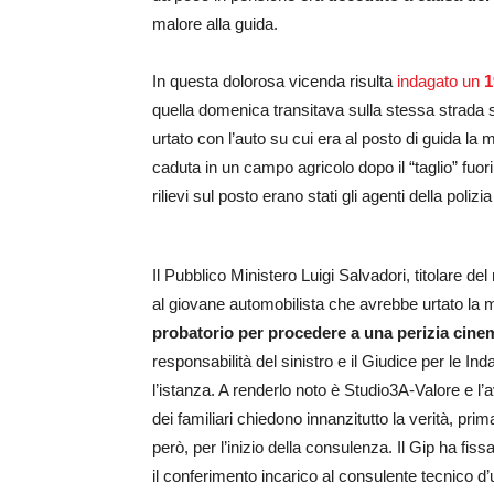
malore alla guida.
In questa dolorosa vicenda risulta
indagato un
1
quella domenica transitava sulla stessa strada s
urtato con l’auto su cui era al posto di guida
caduta in un campo agricolo dopo il “taglio” fuori
rilievi sul posto erano stati gli agenti della polizi
Il Pubblico Ministero Luigi Salvadori, titolare d
al giovane automobilista che avrebbe urtato la m
probatorio per procedere a una perizia cine
responsabilità del sinistro e il Giudice per le Ind
l’istanza. A renderlo noto è Studio3A-Valore e l
dei familiari chiedono innanzitutto la verità, pri
però, per l’inizio della consulenza. Il Gip ha fiss
il conferimento incarico al consulente tecnico d’u