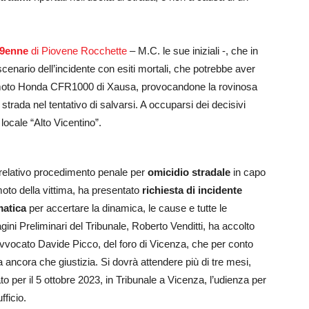
9enne
di Piovene Rocchette
– M.C. le sue iniziali -, che in
cenario dell’incidente con esiti mortali, che potrebbe aver
 la moto Honda CFR1000 di Xausa, provocandone la rovinosa
 strada nel tentativo di salvarsi. A occuparsi dei decisivi
a locale “Alto Vicentino”.
el relativo procedimento penale per
omicidio stradale
in capo
oto della vittima, ha presentato
richiesta di incidente
matica
per accertare la dinamica, le cause e tutte le
agini Preliminari del Tribunale, Roberto Venditti, ha accolto
’avvocato Davide Picco, del foro di Vicenza, che per conto
ma ancora che giustizia. Si dovrà attendere più di tre mesi,
ato per il 5 ottobre 2023, in Tribunale a Vicenza, l’udienza per
fficio.