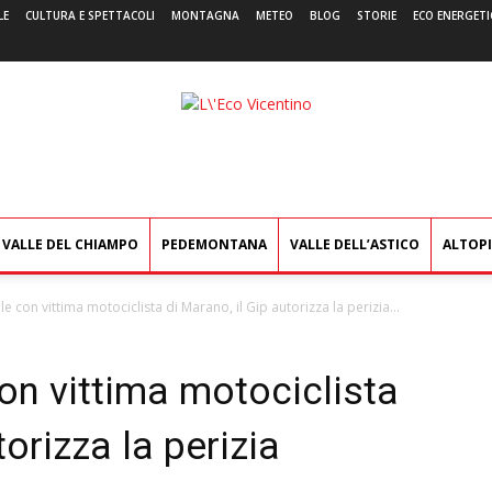
LE
CULTURA E SPETTACOLI
MONTAGNA
METEO
BLOG
STORIE
ECO ENERGETI
L'Eco
Vicentino
VALLE DEL CHIAMPO
PEDEMONTANA
VALLE DELL’ASTICO
ALTOP
e con vittima motociclista di Marano, il Gip autorizza la perizia...
on vittima motociclista
torizza la perizia