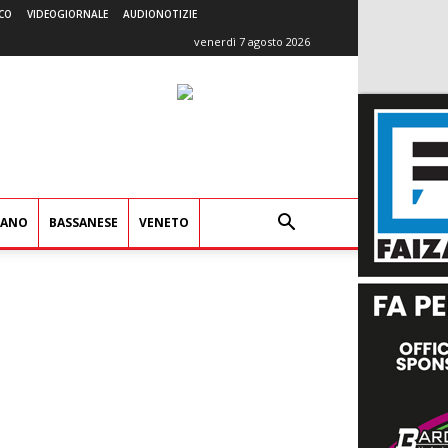
CO
VIDEOGIORNALE
AUDIONOTIZIE
venerdì 7 agosto 2026
IANO
BASSANESE
VENETO