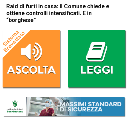
Raid di furti in casa: il Comune chiede e
ottiene controlli intensificati. E in
“borghese”
Home
Schio
Marano Vicentino
Cronaca
In Evidenza
Schio
Marano Vicentino
Raid di furti in casa: il
Comune chiede e ottiene
controlli intensificati. E in
“borghese”
Da
Omar Dal Maso
20 Novembre 2020
(aggiornato il
20 Novembre 2020 18:28
)