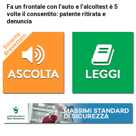
Fa un frontale con l’auto e l’alcoltest è 5
volte il consentito: patente ritirata e
denuncia
Home
Schio
Monte di Malo
Thiene
Cogollo del Cengio
Cronaca
In Evidenza
Schio
Monte di Malo
Fa un frontale con l’auto e
l’alcoltest è 5 volte il
consentito: patente ritirata e
denuncia
Da
Mariagrazia Bonollo
26 Settembre 2023
(aggiornato il
27 Settembre 2023 7:36
)