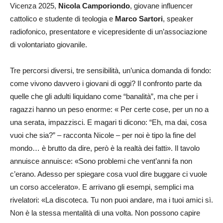
Vicenza 2025,
Nicola Camporiondo
, giovane influencer
cattolico e studente di teologia e
Marco Sartori
, speaker
radiofonico, presentatore e vicepresidente di un’associazione
di volontariato giovanile.
Tre percorsi diversi, tre sensibilità, un’unica domanda di fondo:
come vivono davvero i giovani di oggi? Il confronto parte da
quelle che gli adulti liquidano come “banalità”, ma che per i
ragazzi hanno un peso enorme: « Per certe cose, per un no a
una serata, impazzisci. E magari ti dicono: “Eh, ma dai, cosa
vuoi che sia?” – racconta Nicole – per noi è tipo la fine del
mondo… è brutto da dire, però è la realtà dei fatti». Il tavolo
annuisce annuisce: «Sono problemi che vent’anni fa non
c’erano. Adesso per spiegare cosa vuol dire buggare ci vuole
un corso accelerato». E arrivano gli esempi, semplici ma
rivelatori: «La discoteca. Tu non puoi andare, ma i tuoi amici sì.
Non è la stessa mentalità di una volta. Non possono capire