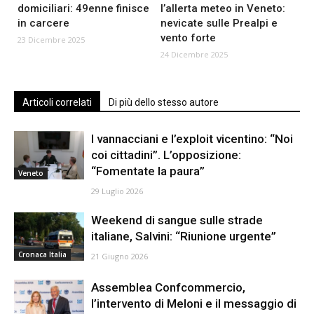
domiciliari: 49enne finisce
l’allerta meteo in Veneto:
in carcere
nevicate sulle Prealpi e
vento forte
23 Dicembre 2025
24 Dicembre 2025
Articoli correlati
Di più dello stesso autore
I vannacciani e l’exploit vicentino: “Noi
coi cittadini”. L’opposizione:
“Fomentate la paura”
Veneto
29 Luglio 2026
Weekend di sangue sulle strade
italiane, Salvini: “Riunione urgente”
Cronaca Italia
21 Giugno 2026
Assemblea Confcommercio,
l’intervento di Meloni e il messaggio di