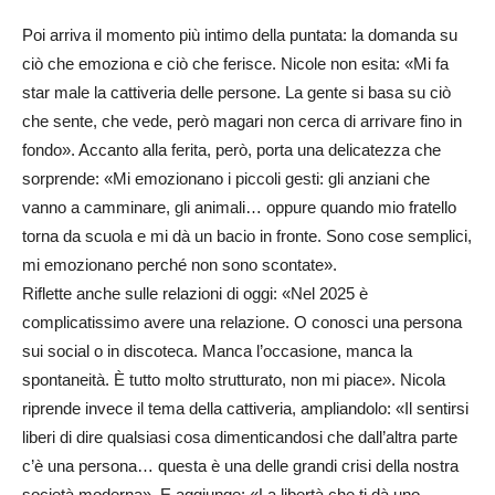
Poi arriva il momento più intimo della puntata: la domanda su
ciò che emoziona e ciò che ferisce. Nicole non esita: «Mi fa
star male la cattiveria delle persone. La gente si basa su ciò
che sente, che vede, però magari non cerca di arrivare fino in
fondo». Accanto alla ferita, però, porta una delicatezza che
sorprende: «Mi emozionano i piccoli gesti: gli anziani che
vanno a camminare, gli animali… oppure quando mio fratello
torna da scuola e mi dà un bacio in fronte. Sono cose semplici,
mi emozionano perché non sono scontate».
Riflette anche sulle relazioni di oggi: «Nel 2025 è
complicatissimo avere una relazione. O conosci una persona
sui social o in discoteca. Manca l’occasione, manca la
spontaneità. È tutto molto strutturato, non mi piace». Nicola
riprende invece il tema della cattiveria, ampliandolo: «Il sentirsi
liberi di dire qualsiasi cosa dimenticandosi che dall’altra parte
c’è una persona… questa è una delle grandi crisi della nostra
società moderna». E aggiunge: «La libertà che ti dà uno