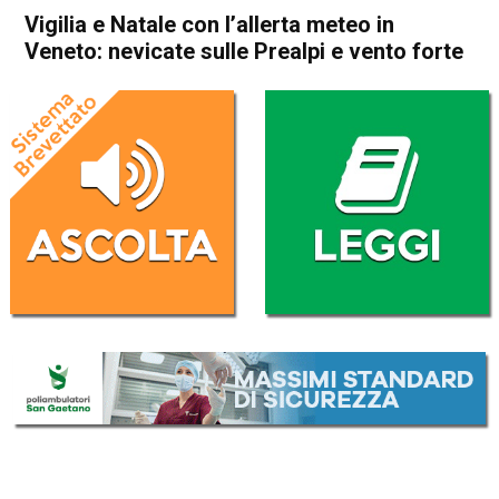
Vigilia e Natale con l’allerta meteo in
Veneto: nevicate sulle Prealpi e vento forte
Home
Veneto
Cronaca
In Evidenza
Veneto
Vigilia e Natale con l’allerta
meteo in Veneto: nevicate
sulle Prealpi e vento forte
Da
Redazione
24 Dicembre 2025
(aggiornato il
24 Dicembre 2025 7:34
)
ASCOLTA L'AUDIO