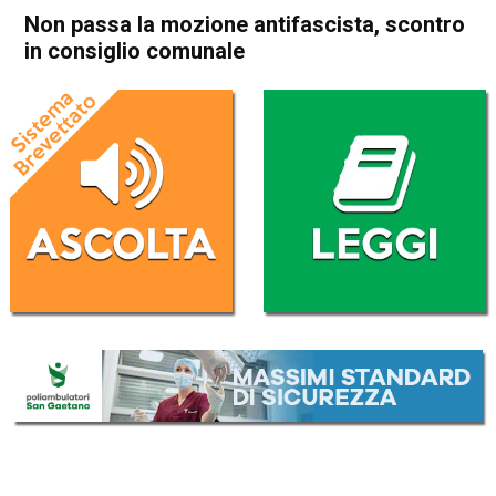
Non passa la mozione antifascista, scontro
in consiglio comunale
Home
Schio
Attualità
In Evidenza
Schio
Non passa la mozione
antifascista, scontro in
consiglio comunale
Da
Mariagrazia Bonollo
7 Febbraio 2018
(aggiornato il
8 Febbraio 2018 15:59
)
ASCOLTA L'AUDIO