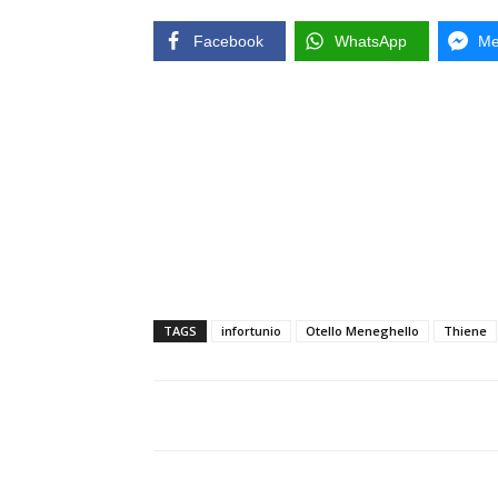
Facebook
WhatsApp
Me
TAGS
infortunio
Otello Meneghello
Thiene