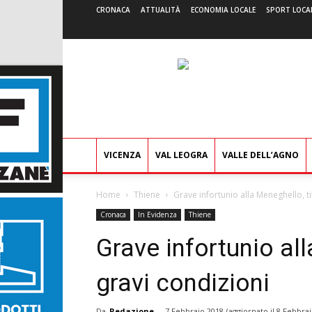
CRONACA
ATTUALITÀ
ECONOMIA LOCALE
SPORT LOCA
VICENZA
VAL LEOGRA
VALLE DELL’AGNO
Home
Thiene
Grave infortunio alla Meneghello, ti
Cronaca
In Evidenza
Thiene
Grave infortunio all
gravi condizioni
Da
Redazione
-
7 Febbraio 2018
(aggiornato il
8 Febbrai