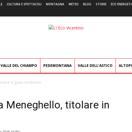
LE
CULTURA E SPETTACOLI
MONTAGNA
METEO
BLOG
STORIE
ECO ENERGETI
L'Eco
Vicentino
VALLE DEL CHIAMPO
PEDEMONTANA
VALLE DELL’ASTICO
ALTOP
tolare in gravi condizioni
a Meneghello, titolare in
o 2018 16:00
)