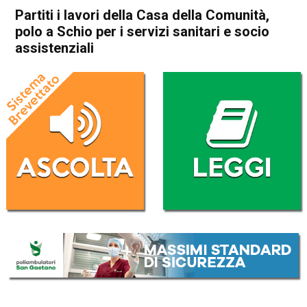
Partiti i lavori della Casa della Comunità,
polo a Schio per i servizi sanitari e socio
assistenziali
Home
Schio
Attualità
In Evidenza
Schio
Partiti i lavori della Casa della
Comunità, polo a Schio per i
servizi sanitari e socio
assistenziali
Da
Redazione
9 Settembre 2024
(aggiornato il
9 Settembre 2024 19:17
)