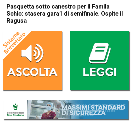
Pasquetta sotto canestro per il Famila
Schio: stasera gara1 di semifinale. Ospite il
Ragusa
Home
Schio
In Evidenza
Schio
Sport locale
Pasquetta sotto canestro per
il Famila Schio: stasera gara1
di semifinale. Ospite il
Ragusa
Da
Omar Dal Maso
18 Aprile 2022
(aggiornato il
18 Aprile 2022 18:45
)