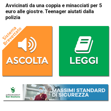
Avvicinati da una coppia e minacciati per 5
euro alle giostre. Teenager aiutati dalla
polizia
Home
Vicenza
Cronaca
In Evidenza
Vicenza
Avvicinati da una coppia e
minacciati per 5 euro alle
giostre. Teenager aiutati dalla
polizia
Da
Omar Dal Maso
18 Aprile 2022
(aggiornato il
18 Aprile 2022 18:43
)