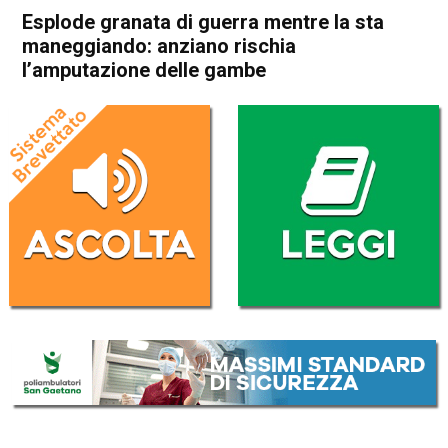
Esplode granata di guerra mentre la sta
maneggiando: anziano rischia
l’amputazione delle gambe
Home
Schio
Piovene Rocchette
Cronaca
In Evidenza
Schio
Piovene Rocchette
Esplode granata di guerra
mentre la sta maneggiando:
anziano rischia l’amputazione
delle gambe
Da
Redazione
2 Ottobre 2017
(aggiornato il
2 Ottobre 2017 19:22
)