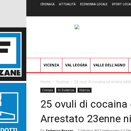
CRONACA
ATTUALITÀ
ECONOMIA LOCALE
SPORT LOCA
VICENZA
VAL LEOGRA
VALLE DELL’AGNO
Home
Vicenza
25 ovuli di cocaina ed eroina add
Cronaca
In Evidenza
Vicenza
25 ovuli di cocaina
Arrestato 23enne n
Da
Federico Pozzer
-
2 Ottobre 2017
(aggiornato il
2 Ot