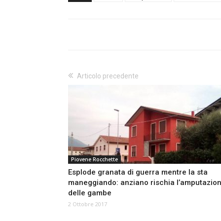
Articolo precedente
Piovene Rocchette
Esplode granata di guerra mentre la sta
maneggiando: anziano rischia l’amputazio
delle gambe
2 Ottobre 2017