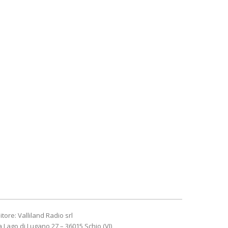
itore: Valliland Radio srl
a Lago di Lugano 27 – 36015 Schio (VI)