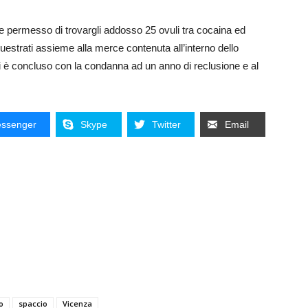
e permesso di trovargli addosso 25 ovuli tra cocaina ed
questrati assieme alla merce contenuta all’interno dello
, si è concluso con la condanna ad un anno di reclusione e al
ssenger
Skype
Twitter
Email
o
spaccio
Vicenza