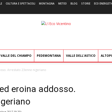
LE
CULTURA E SPETTACOLI
MONTAGNA
METEO
BLOG
STORIE
ECO ENERGETI
L'Eco
Vicentino
VALLE DEL CHIAMPO
PEDEMONTANA
VALLE DELL’ASTICO
ALTOP
osso. Arrestato 23enne nigeriano
 ed eroina addosso.
igeriano
tobre 2017 19:20
)