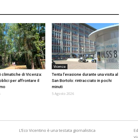
Vicenza
 climatiche di Vicenza:
Tenta l’evasione durante una visita al
blici per affrontare il
San Bortolo: rintracciato in pochi
emo
minuti
6
5 Agosto 2026
L’Eco Vicentino è una testata giornalistica
Ed
vi