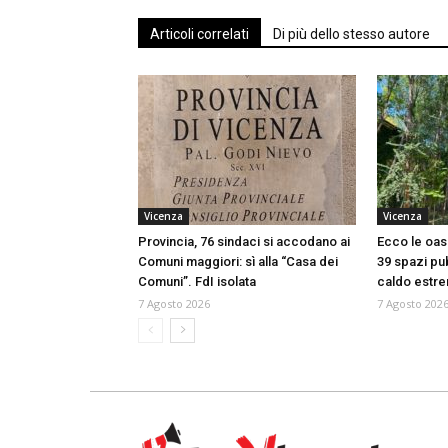
Articoli correlati
Di più dello stesso autore
Vicenza
Vicenza
Provincia, 76 sindaci si accodano ai
Ecco le oasi
Comuni maggiori: sì alla “Casa dei
39 spazi pub
Comuni”. FdI isolata
caldo estr
7 Agosto 2026
7 Agosto 202