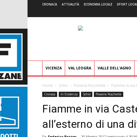
CRONACA
ATTUALITÀ
ECONOMIA LOCALE
SPORT LOCA
VICENZA
VAL LEOGRA
VALLE DELL’AGNO
Home
Schio
Piovene Rocchette
Fiamme in via 
Cronaca
In Evidenza
Schio
Piovene Rocchette
Fiamme in via Cast
all’esterno di una di
Da
Federico Pozzer
-
30 Maggio 2017
(aggiornato il
30 M