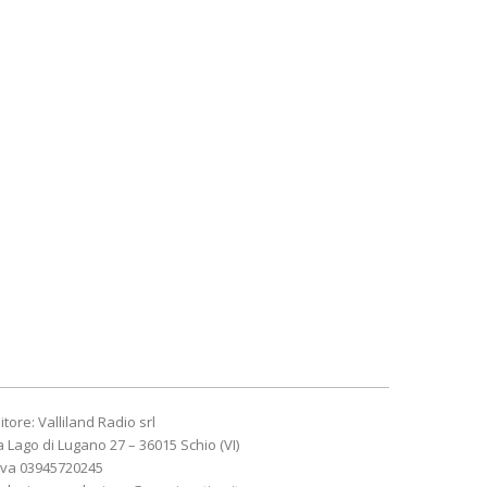
itore: Valliland Radio srl
a Lago di Lugano 27 – 36015 Schio (VI)
Iva 03945720245