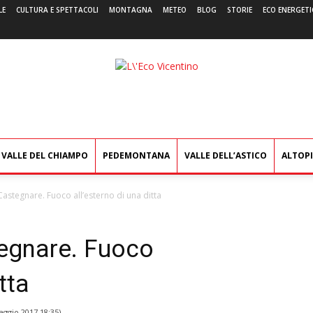
LE
CULTURA E SPETTACOLI
MONTAGNA
METEO
BLOG
STORIE
ECO ENERGETI
L'Eco
Vicentino
VALLE DEL CHIAMPO
PEDEMONTANA
VALLE DELL’ASTICO
ALTOP
Castegnare. Fuoco all’esterno di una ditta
egnare. Fuoco
tta
aggio 2017 18:35
)