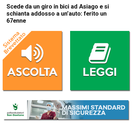
Scede da un giro in bici ad Asiago e si
schianta addosso a un’auto: ferito un
67enne
Home
Schio
Piovene Rocchette
Cronaca
In Evidenza
Schio
Piovene Rocchette
Scede da un giro in bici ad
Asiago e si schianta addosso
a un’auto: ferito un 67enne
Da
Redazione
2 Gennaio 2019
(aggiornato il
2 Gennaio 2019 17:27
)
ASCOLTA L'AUDIO