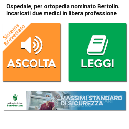
Ospedale, per ortopedia nominato Bertolin.
Incaricati due medici in libera professione
Home
Asiago
Asiago
Attualità
In Evidenza
Ospedale, per ortopedia
nominato Bertolin. Incaricati
due medici in libera
professione
Da
Redazione
2 Gennaio 2019
(aggiornato il
2 Gennaio 2019 19:32
)