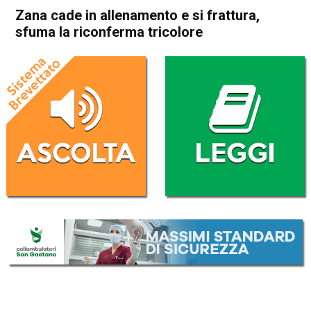
Zana cade in allenamento e si frattura,
sfuma la riconferma tricolore
Home
Schio
Piovene Rocchette
Attualità
In Evidenza
Schio
Piovene Rocchette
Zana cade in allenamento e si
frattura, sfuma la riconferma
tricolore
Da
Marco Zorzi
21 Giugno 2023
(aggiornato il
21 Giugno 2023 19:22
)
ASCOLTA L'AUDIO