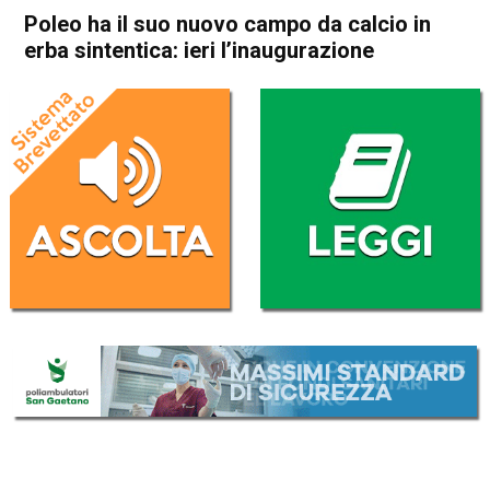
Poleo ha il suo nuovo campo da calcio in
erba sintentica: ieri l’inaugurazione
Home
Schio
Attualità
In Evidenza
Schio
Poleo ha il suo nuovo campo
da calcio in erba sintentica:
ieri l’inaugurazione
Da
Redazione
30 Settembre 2021
(aggiornato il
30 Settembre 2021 12:33
)
ASCOLTA L'AUDIO