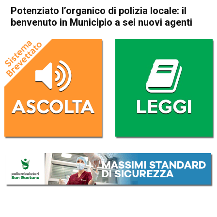
Potenziato l’organico di polizia locale: il
benvenuto in Municipio a sei nuovi agenti
Home
Schio
Attualità
In Evidenza
Schio
Potenziato l’organico di
polizia locale: il benvenuto in
Municipio a sei nuovi agenti
Da
Omar Dal Maso
11 Gennaio 2020
(aggiornato il
11 Gennaio 2020 17:19
)
ASCOLTA L'AUDIO