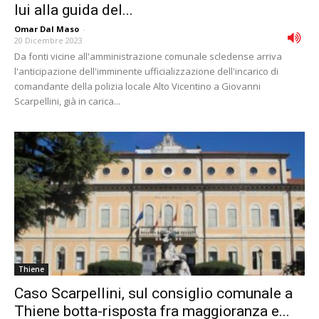
lui alla guida del...
Omar Dal Maso
-
20 Dicembre 2023
Da fonti vicine all'amministrazione comunale scledense arriva
l'anticipazione dell'imminente ufficializzazione dell'incarico di
comandante della polizia locale Alto Vicentino a Giovanni
Scarpellini, già in carica...
Thiene
Caso Scarpellini, sul consiglio comunale a
Thiene botta-risposta fra maggioranza e...