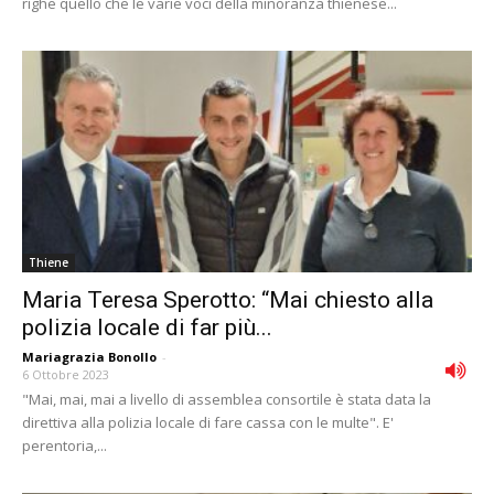
righe quello che le varie voci della minoranza thienese...
Thiene
Maria Teresa Sperotto: “Mai chiesto alla
polizia locale di far più...
Mariagrazia Bonollo
-
6 Ottobre 2023
"Mai, mai, mai a livello di assemblea consortile è stata data la
direttiva alla polizia locale di fare cassa con le multe". E'
perentoria,...