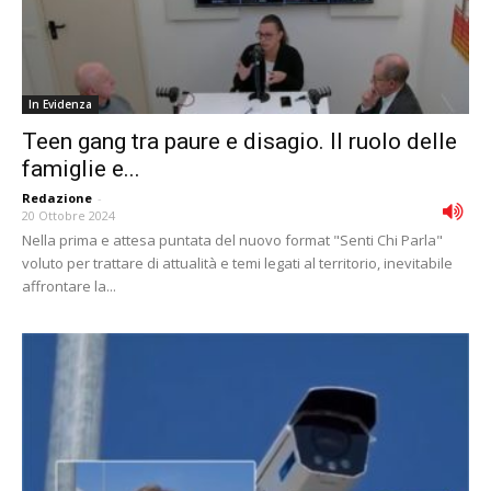
In Evidenza
Teen gang tra paure e disagio. Il ruolo delle
famiglie e...
Redazione
-
20 Ottobre 2024
Nella prima e attesa puntata del nuovo format "Senti Chi Parla"
voluto per trattare di attualità e temi legati al territorio, inevitabile
affrontare la...