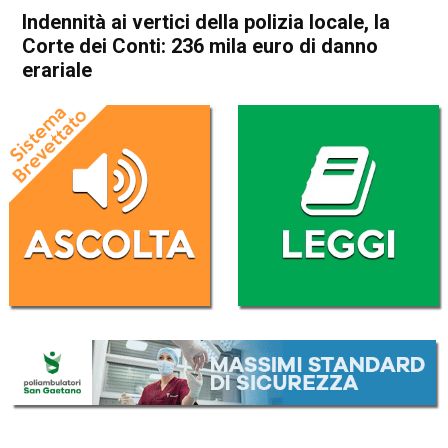
Indennità ai vertici della polizia locale, la
Corte dei Conti: 236 mila euro di danno
erariale
Home
Thiene
Cronaca
In Evidenza
Thiene
Indennità ai vertici della
polizia locale, la Corte dei
Conti: 236 mila euro di danno
erariale
Da
Mariagrazia Bonollo
4 Luglio 2024
(aggiornato il
5 Luglio 2024 11:58
)