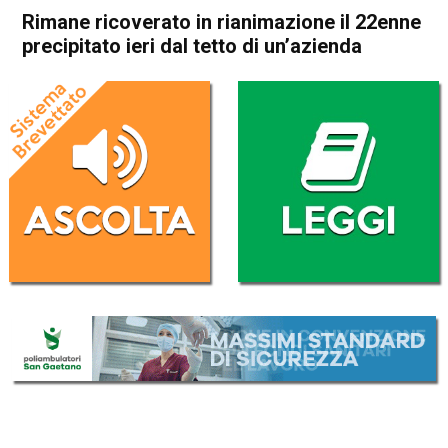
Rimane ricoverato in rianimazione il 22enne
precipitato ieri dal tetto di un’azienda
Home
Valdagno
Cornedo Vicentino
Valdagno
Cornedo Vicentino
Cronaca
In Evidenza
Rimane ricoverato in
rianimazione il 22enne
precipitato ieri dal tetto di
un’azienda
Da
Omar Dal Maso
11 Gennaio 2020
(aggiornato il
11 Gennaio 2020 17:22
)