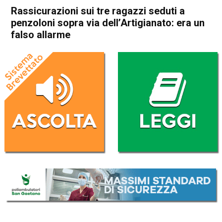
Rassicurazioni sui tre ragazzi seduti a
penzoloni sopra via dell’Artigianato: era un
falso allarme
Home
Schio
Cronaca
In Evidenza
Schio
Rassicurazioni sui tre ragazzi
seduti a penzoloni sopra via
dell’Artigianato: era un falso
allarme
Da
Redazione
15 Giugno 2023
(aggiornato il
15 Giugno 2023 17:48
)